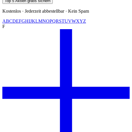
Top 5 Aktien gratis sichern
Kostenlos · Jederzeit abbestellbar · Kein Spam
A
B
C
D
E
F
G
H
I
J
K
L
M
N
O
P
Q
R
S
T
U
V
W
X
Y
Z
F