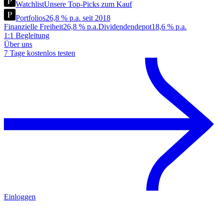
Watchlist
Unsere Top-Picks zum Kauf
Portfolios
26,8 % p.a. seit 2018
Finanzielle Freiheit
26,8 % p.a.
Dividendendepot
18,6 % p.a.
1:1 Begleitung
Über uns
7 Tage kostenlos testen
Einloggen