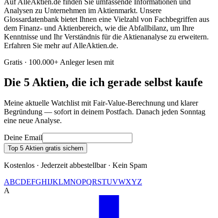
Auf AlleAktien.de finden Sie umfassende Informationen und
Analysen zu Unternehmen im Aktienmarkt. Unsere
Glossardatenbank bietet Ihnen eine Vielzahl von Fachbegriffen aus
dem Finanz- und Aktienbereich, wie die Abfallbilanz, um Ihre
Kenntnisse und Ihr Verständnis für die Aktienanalyse zu erweitern.
Erfahren Sie mehr auf AlleAktien.de.
Gratis · 100.000+ Anleger lesen mit
Die 5 Aktien, die ich gerade selbst kaufe
Meine aktuelle Watchlist mit Fair-Value-Berechnung und klarer
Begründung — sofort in deinem Postfach. Danach jeden Sonntag
eine neue Analyse.
Deine Email
Top 5 Aktien gratis sichern
Kostenlos · Jederzeit abbestellbar · Kein Spam
A
B
C
D
E
F
G
H
I
J
K
L
M
N
O
P
Q
R
S
T
U
V
W
X
Y
Z
A