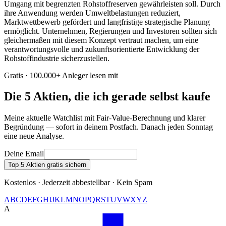
Umgang mit begrenzten Rohstoffreserven gewährleisten soll. Durch
ihre Anwendung werden Umweltbelastungen reduziert,
Marktwettbewerb gefördert und langfristige strategische Planung
ermöglicht. Unternehmen, Regierungen und Investoren sollten sich
gleichermaßen mit diesem Konzept vertraut machen, um eine
verantwortungsvolle und zukunftsorientierte Entwicklung der
Rohstoffindustrie sicherzustellen.
Gratis · 100.000+ Anleger lesen mit
Die 5 Aktien, die ich gerade selbst kaufe
Meine aktuelle Watchlist mit Fair-Value-Berechnung und klarer
Begründung — sofort in deinem Postfach. Danach jeden Sonntag
eine neue Analyse.
Deine Email
Top 5 Aktien gratis sichern
Kostenlos · Jederzeit abbestellbar · Kein Spam
A
B
C
D
E
F
G
H
I
J
K
L
M
N
O
P
Q
R
S
T
U
V
W
X
Y
Z
A