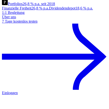
Portfolios
26,8 % p.a. seit 2018
Finanzielle Freiheit
26,8 % p.a.
Dividendendepot
18,6 % p.a.
1:1 Begleitung
Über uns
7 Tage kostenlos testen
Einloggen