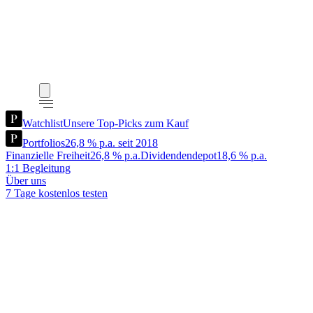
Watchlist
Unsere Top-Picks zum Kauf
Portfolios
26,8 % p.a. seit 2018
Finanzielle Freiheit
26,8 % p.a.
Dividendendepot
18,6 % p.a.
1:1 Begleitung
Über uns
7 Tage kostenlos testen