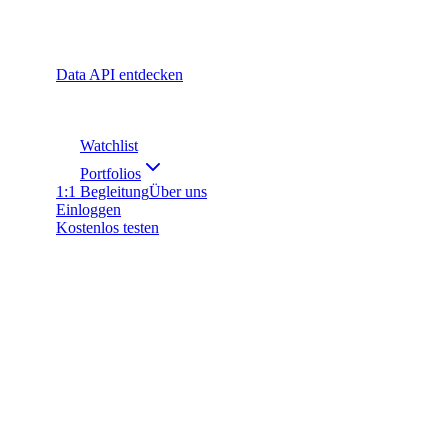
Data API entdecken
Watchlist
Portfolios
1:1 Begleitung
Über uns
Einloggen
Kostenlos testen