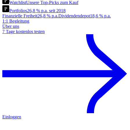
Watchlist
Unsere Top-Picks zum Kauf
Portfolios
26,8 % p.a. seit 2018
Finanzielle Freiheit
26,8 % p.a.
Dividendendepot
18,6 % p.a.
1:1 Begleitung
Über uns
7 Tage kostenlos testen
Einloggen