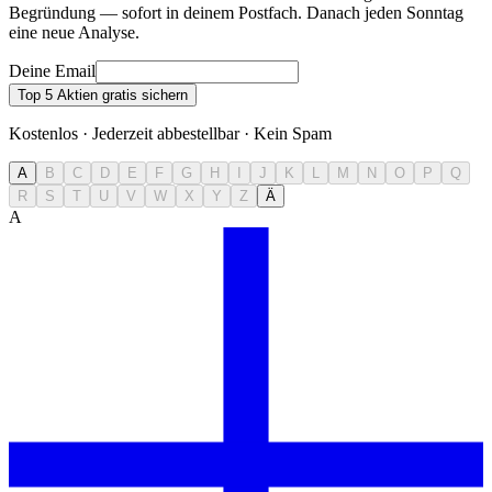
Begründung — sofort in deinem Postfach. Danach jeden Sonntag
eine neue Analyse.
Deine Email
Top 5 Aktien gratis sichern
Kostenlos · Jederzeit abbestellbar · Kein Spam
A
B
C
D
E
F
G
H
I
J
K
L
M
N
O
P
Q
R
S
T
U
V
W
X
Y
Z
Ä
A