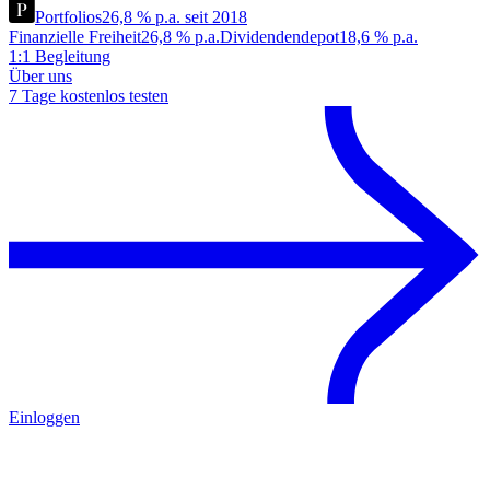
Portfolios
26,8 % p.a. seit 2018
Finanzielle Freiheit
26,8 % p.a.
Dividendendepot
18,6 % p.a.
1:1 Begleitung
Über uns
7 Tage kostenlos testen
Einloggen