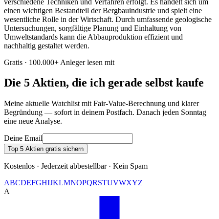
verschiedene Techniken und Verfahren erfolgt. Es handelt sich um
einen wichtigen Bestandteil der Bergbauindustrie und spielt eine
wesentliche Rolle in der Wirtschaft. Durch umfassende geologische
Untersuchungen, sorgfältige Planung und Einhaltung von
Umweltstandards kann die Abbauproduktion effizient und
nachhaltig gestaltet werden.
Gratis · 100.000+ Anleger lesen mit
Die 5 Aktien, die ich gerade selbst kaufe
Meine aktuelle Watchlist mit Fair-Value-Berechnung und klarer
Begründung — sofort in deinem Postfach. Danach jeden Sonntag
eine neue Analyse.
Deine Email
Top 5 Aktien gratis sichern
Kostenlos · Jederzeit abbestellbar · Kein Spam
A
B
C
D
E
F
G
H
I
J
K
L
M
N
O
P
Q
R
S
T
U
V
W
X
Y
Z
A