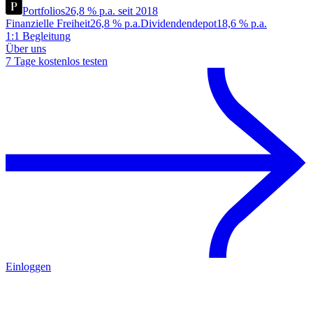
Portfolios
26,8 % p.a. seit 2018
Finanzielle Freiheit
26,8 % p.a.
Dividendendepot
18,6 % p.a.
1:1 Begleitung
Über uns
7 Tage kostenlos testen
Einloggen