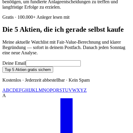
benötigen, um fundierte Anlageentscheidungen zu treffen und
langfristige Erfolge zu erzielen.
Gratis · 100.000+ Anleger lesen mit
Die 5 Aktien, die ich gerade selbst kaufe
Meine aktuelle Watchlist mit Fair-Value-Berechnung und klarer
Begründung — sofort in deinem Postfach. Danach jeden Sonntag
eine neue Analyse.
Deine Email
Top 5 Aktien gratis sichern
Kostenlos · Jederzeit abbestellbar · Kein Spam
A
B
C
D
E
F
G
H
I
J
K
L
M
N
O
P
Q
R
S
T
U
V
W
X
Y
Z
A