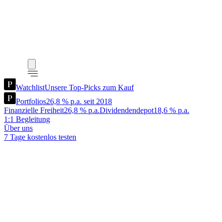
Watchlist
Unsere Top-Picks zum Kauf
Portfolios
26,8 % p.a. seit 2018
Finanzielle Freiheit
26,8 % p.a.
Dividendendepot
18,6 % p.a.
1:1 Begleitung
Über uns
7 Tage kostenlos testen