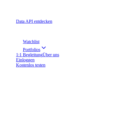
Data API entdecken
Watchlist
Portfolios
1:1 Begleitung
Über uns
Einloggen
Kostenlos testen