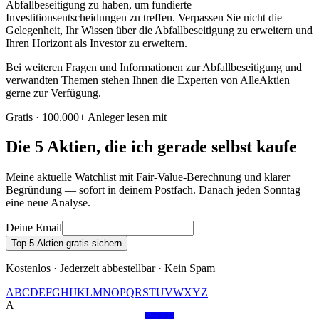
Abfallbeseitigung zu haben, um fundierte
Investitionsentscheidungen zu treffen. Verpassen Sie nicht die
Gelegenheit, Ihr Wissen über die Abfallbeseitigung zu erweitern und
Ihren Horizont als Investor zu erweitern.
Bei weiteren Fragen und Informationen zur Abfallbeseitigung und
verwandten Themen stehen Ihnen die Experten von AlleAktien
gerne zur Verfügung.
Gratis · 100.000+ Anleger lesen mit
Die 5 Aktien, die ich gerade selbst kaufe
Meine aktuelle Watchlist mit Fair-Value-Berechnung und klarer
Begründung — sofort in deinem Postfach. Danach jeden Sonntag
eine neue Analyse.
Deine Email
Top 5 Aktien gratis sichern
Kostenlos · Jederzeit abbestellbar · Kein Spam
A
B
C
D
E
F
G
H
I
J
K
L
M
N
O
P
Q
R
S
T
U
V
W
X
Y
Z
A