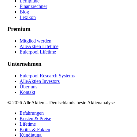
Lernpfade
Finanzrechner
Blog
Lexikon
Premium
Mitglied werden
AlleAktien Lifetime
Eulerpool Lifetime
Unternehmen
Eulerpool Research Systems
AlleAktien Investors
Über uns
Kontakt
©
2026
AlleAktien – Deutschlands beste Aktienanalyse
Erfahrungen
Kosten & Preise
Lifetime
Kritik & Fakten
Kündigung