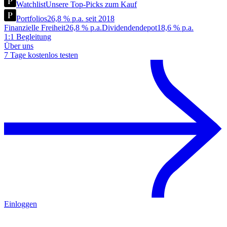
Watchlist
Unsere Top-Picks zum Kauf
Portfolios
26,8 % p.a. seit 2018
Finanzielle Freiheit
26,8 % p.a.
Dividendendepot
18,6 % p.a.
1:1 Begleitung
Über uns
7 Tage kostenlos testen
Einloggen