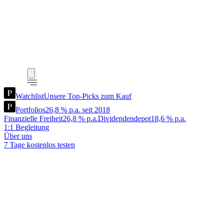
Watchlist
Unsere Top-Picks zum Kauf
Portfolios
26,8 % p.a. seit 2018
Finanzielle Freiheit
26,8 % p.a.
Dividendendepot
18,6 % p.a.
1:1 Begleitung
Über uns
7 Tage kostenlos testen