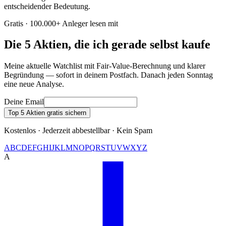
entscheidender Bedeutung.
Gratis · 100.000+ Anleger lesen mit
Die 5 Aktien, die ich gerade selbst kaufe
Meine aktuelle Watchlist mit Fair-Value-Berechnung und klarer
Begründung — sofort in deinem Postfach. Danach jeden Sonntag
eine neue Analyse.
Deine Email
Top 5 Aktien gratis sichern
Kostenlos · Jederzeit abbestellbar · Kein Spam
A
B
C
D
E
F
G
H
I
J
K
L
M
N
O
P
Q
R
S
T
U
V
W
X
Y
Z
A