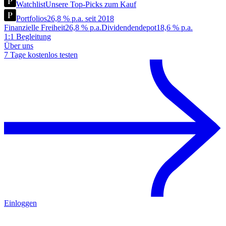
Watchlist
Unsere Top-Picks zum Kauf
Portfolios
26,8 % p.a. seit 2018
Finanzielle Freiheit
26,8 % p.a.
Dividendendepot
18,6 % p.a.
1:1 Begleitung
Über uns
7 Tage kostenlos testen
Einloggen