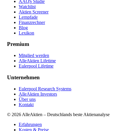
AAQS Studie
Watchlist
Aktien Screener
Lernpfade
Finanzrechner
Blog
Lexikon
Premium
Mitglied werden
AlleAktien Lifetime
Eulerpool Lifetime
Unternehmen
Eulerpool Research Systems
AlleAktien Investors
Über uns
Kontakt
©
2026
AlleAktien – Deutschlands beste Aktienanalyse
Erfahrungen
Kosten & Preise