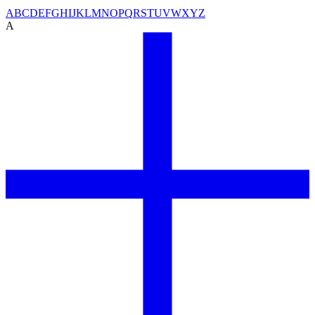
A
B
C
D
E
F
G
H
I
J
K
L
M
N
O
P
Q
R
S
T
U
V
W
X
Y
Z
A