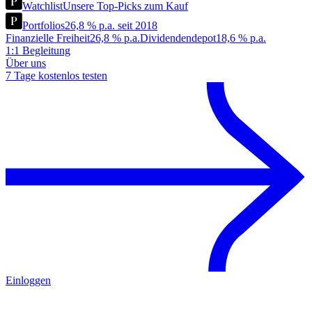
Watchlist
Unsere Top-Picks zum Kauf
Portfolios
26,8 % p.a. seit 2018
Finanzielle Freiheit
26,8 % p.a.
Dividendendepot
18,6 % p.a.
1:1 Begleitung
Über uns
7 Tage kostenlos testen
Einloggen