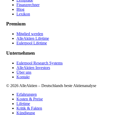
Lernpfade
Finanzrechner
Blog
Lexikon
Premium
Mitglied werden
AlleAktien Lifetime
Eulerpool Lifetime
Unternehmen
Eulerpool Research Systems
AlleAktien Investors
Über uns
Kontakt
©
2026
AlleAktien – Deutschlands beste Aktienanalyse
Erfahrungen
Kosten & Preise
Lifetime
Kritik & Fakten
Kündigung