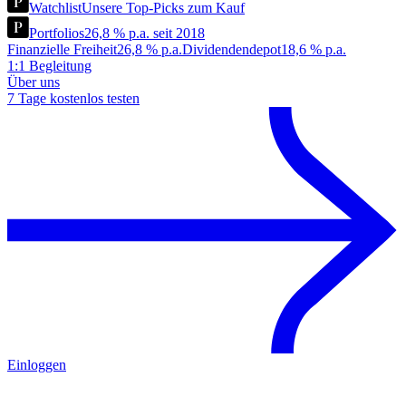
Watchlist
Unsere Top-Picks zum Kauf
Portfolios
26,8 % p.a. seit 2018
Finanzielle Freiheit
26,8 % p.a.
Dividendendepot
18,6 % p.a.
1:1 Begleitung
Über uns
7 Tage kostenlos testen
Einloggen