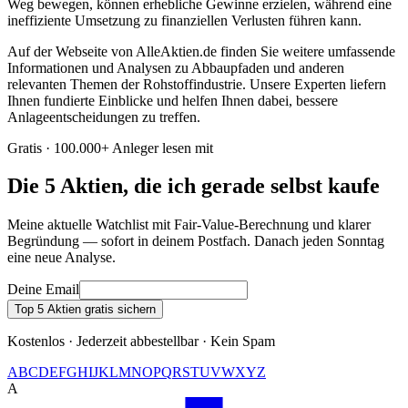
Weg bewegen, können erhebliche Gewinne erzielen, während eine
ineffiziente Umsetzung zu finanziellen Verlusten führen kann.
Auf der Webseite von AlleAktien.de finden Sie weitere umfassende
Informationen und Analysen zu Abbaupfaden und anderen
relevanten Themen der Rohstoffindustrie. Unsere Experten liefern
Ihnen fundierte Einblicke und helfen Ihnen dabei, bessere
Anlageentscheidungen zu treffen.
Gratis · 100.000+ Anleger lesen mit
Die 5 Aktien, die ich gerade selbst kaufe
Meine aktuelle Watchlist mit Fair-Value-Berechnung und klarer
Begründung — sofort in deinem Postfach. Danach jeden Sonntag
eine neue Analyse.
Deine Email
Top 5 Aktien gratis sichern
Kostenlos · Jederzeit abbestellbar · Kein Spam
A
B
C
D
E
F
G
H
I
J
K
L
M
N
O
P
Q
R
S
T
U
V
W
X
Y
Z
A