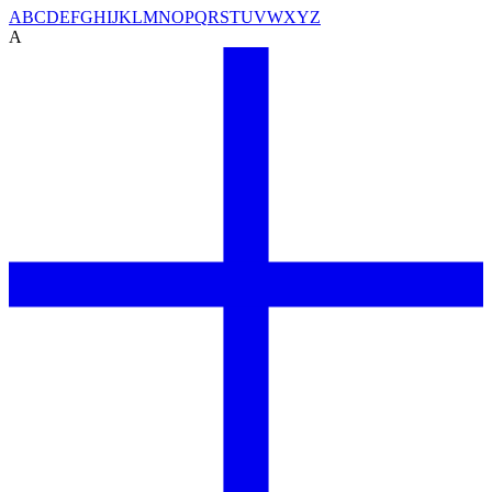
A
B
C
D
E
F
G
H
I
J
K
L
M
N
O
P
Q
R
S
T
U
V
W
X
Y
Z
A