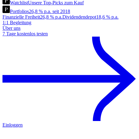
Watchlist
Unsere Top-Picks zum Kauf
Portfolios
26,8 % p.a. seit 2018
Finanzielle Freiheit
26,8 % p.a.
Dividendendepot
18,6 % p.a.
1:1 Begleitung
Über uns
7 Tage kostenlos testen
Einloggen