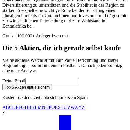
Diversifizierung zu unterstützen und die Stabilität in der Region zu
stärken. Sie spielt eine wichtige Rolle bei der Schaffung eines
günstigen Umfelds für Unternehmen und Investoren und trägt somit
zur wirtschaftlichen Entwicklung und zum Wohlstand in
Zentralafrika bei.
Gratis · 100.000+ Anleger lesen mit
Die 5 Aktien, die ich gerade selbst kaufe
Meine aktuelle Watchlist mit Fair-Value-Berechnung und klarer
Begründung — sofort in deinem Postfach. Danach jeden Sonntag
eine neue Analyse.
Deine Email
Top 5 Aktien gratis sichern
Kostenlos · Jederzeit abbestellbar · Kein Spam
A
B
C
D
E
F
G
H
I
J
K
L
M
N
O
P
Q
R
S
T
U
V
W
X
Y
Z
Z