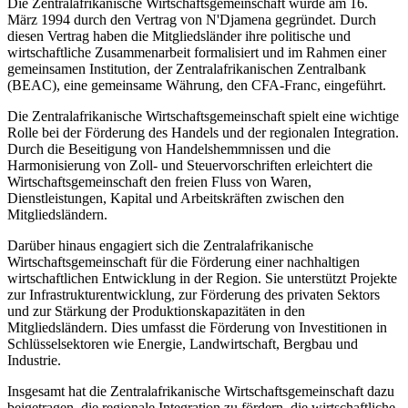
Die Zentralafrikanische Wirtschaftsgemeinschaft wurde am 16.
März 1994 durch den Vertrag von N'Djamena gegründet. Durch
diesen Vertrag haben die Mitgliedsländer ihre politische und
wirtschaftliche Zusammenarbeit formalisiert und im Rahmen einer
gemeinsamen Institution, der Zentralafrikanischen Zentralbank
(BEAC), eine gemeinsame Währung, den CFA-Franc, eingeführt.
Die Zentralafrikanische Wirtschaftsgemeinschaft spielt eine wichtige
Rolle bei der Förderung des Handels und der regionalen Integration.
Durch die Beseitigung von Handelshemmnissen und die
Harmonisierung von Zoll- und Steuervorschriften erleichtert die
Wirtschaftsgemeinschaft den freien Fluss von Waren,
Dienstleistungen, Kapital und Arbeitskräften zwischen den
Mitgliedsländern.
Darüber hinaus engagiert sich die Zentralafrikanische
Wirtschaftsgemeinschaft für die Förderung einer nachhaltigen
wirtschaftlichen Entwicklung in der Region. Sie unterstützt Projekte
zur Infrastrukturentwicklung, zur Förderung des privaten Sektors
und zur Stärkung der Produktionskapazitäten in den
Mitgliedsländern. Dies umfasst die Förderung von Investitionen in
Schlüsselsektoren wie Energie, Landwirtschaft, Bergbau und
Industrie.
Insgesamt hat die Zentralafrikanische Wirtschaftsgemeinschaft dazu
beigetragen, die regionale Integration zu fördern, die wirtschaftliche