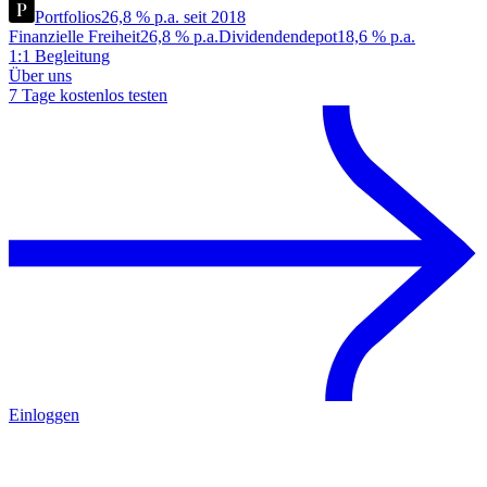
Portfolios
26,8 % p.a. seit 2018
Finanzielle Freiheit
26,8 % p.a.
Dividendendepot
18,6 % p.a.
1:1 Begleitung
Über uns
7 Tage kostenlos testen
Einloggen