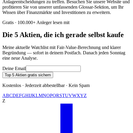
Anlageentscheidungen zu treffen. Besuchen Sie unsere Website und
profitieren Sie von unserer umfassenden Glossar-Sektion, um Ihr
Wissen über Finanzmärkte und Investitionen zu erweitern.
Gratis · 100.000+ Anleger lesen mit
Die 5 Aktien, die ich gerade selbst kaufe
Meine aktuelle Watchlist mit Fair-Value-Berechnung und klarer
Begründung — sofort in deinem Postfach. Danach jeden Sonntag
eine neue Analyse.
Deine Email
Top 5 Aktien gratis sichern
Kostenlos · Jederzeit abbestellbar · Kein Spam
A
B
C
D
E
F
G
H
I
J
K
L
M
N
O
P
Q
R
S
T
U
V
W
X
Y
Z
Z