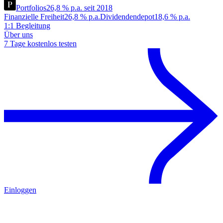
Portfolios
26,8 % p.a. seit 2018
Finanzielle Freiheit
26,8 % p.a.
Dividendendepot
18,6 % p.a.
1:1 Begleitung
Über uns
7 Tage kostenlos testen
Einloggen