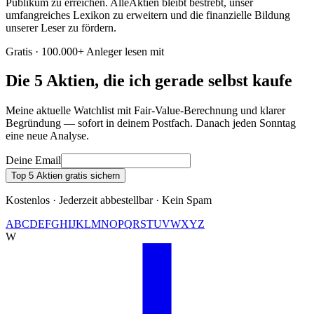
Publikum zu erreichen. AlleAktien bleibt bestrebt, unser
umfangreiches Lexikon zu erweitern und die finanzielle Bildung
unserer Leser zu fördern.
Gratis · 100.000+ Anleger lesen mit
Die 5 Aktien, die ich gerade selbst kaufe
Meine aktuelle Watchlist mit Fair-Value-Berechnung und klarer
Begründung — sofort in deinem Postfach. Danach jeden Sonntag
eine neue Analyse.
Deine Email
Top 5 Aktien gratis sichern
Kostenlos · Jederzeit abbestellbar · Kein Spam
A
B
C
D
E
F
G
H
I
J
K
L
M
N
O
P
Q
R
S
T
U
V
W
X
Y
Z
W