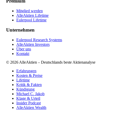
Premium
Mitglied werden
AlleAktien Lifetime
Eulerpool Lifetime
Unternehmen
Eulerpool Research Systems
AlleAktien Investors
Über uns
Kontakt
©
2026
AlleAktien – Deutschlands beste Aktienanalyse
Erfahrungen
Kosten & Preise
Lifetime
Kritik & Fakten
Kündigung
Michael C. Jakob
Klage & Urteil
Insider Podcast
AlleAktien Wealth