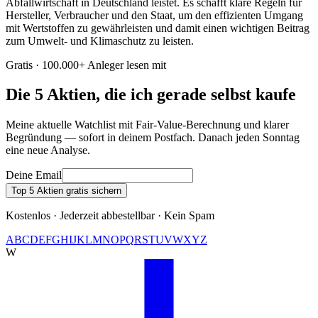
Abfallwirtschaft in Deutschland leistet. Es schafft klare Regeln für
Hersteller, Verbraucher und den Staat, um den effizienten Umgang
mit Wertstoffen zu gewährleisten und damit einen wichtigen Beitrag
zum Umwelt- und Klimaschutz zu leisten.
Gratis · 100.000+ Anleger lesen mit
Die 5 Aktien, die ich gerade selbst kaufe
Meine aktuelle Watchlist mit Fair-Value-Berechnung und klarer
Begründung — sofort in deinem Postfach. Danach jeden Sonntag
eine neue Analyse.
Deine Email
Top 5 Aktien gratis sichern
Kostenlos · Jederzeit abbestellbar · Kein Spam
A
B
C
D
E
F
G
H
I
J
K
L
M
N
O
P
Q
R
S
T
U
V
W
X
Y
Z
W