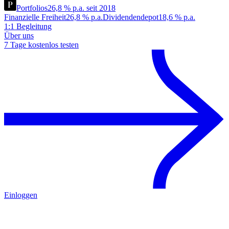
Portfolios
26,8 % p.a. seit 2018
Finanzielle Freiheit
26,8 % p.a.
Dividendendepot
18,6 % p.a.
1:1 Begleitung
Über uns
7 Tage kostenlos testen
Einloggen