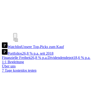
Watchlist
Unsere Top-Picks zum Kauf
Portfolios
26,8 % p.a. seit 2018
Finanzielle Freiheit
26,8 % p.a.
Dividendendepot
18,6 % p.a.
1:1 Begleitung
Über uns
7 Tage kostenlos testen