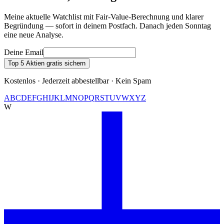
Meine aktuelle Watchlist mit Fair-Value-Berechnung und klarer
Begründung — sofort in deinem Postfach. Danach jeden Sonntag
eine neue Analyse.
Deine Email
Top 5 Aktien gratis sichern
Kostenlos · Jederzeit abbestellbar · Kein Spam
A
B
C
D
E
F
G
H
I
J
K
L
M
N
O
P
Q
R
S
T
U
V
W
X
Y
Z
W