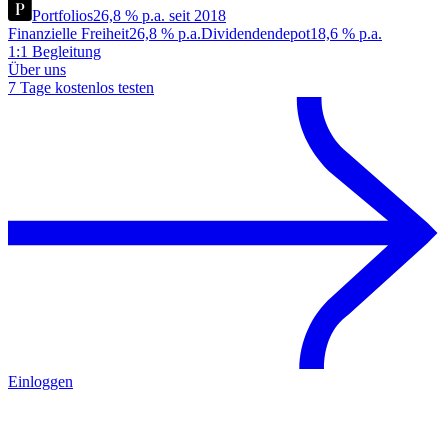
Portfolios
26,8 % p.a. seit 2018
Finanzielle Freiheit
26,8 % p.a.
Dividendendepot
18,6 % p.a.
1:1 Begleitung
Über uns
7 Tage kostenlos testen
Einloggen