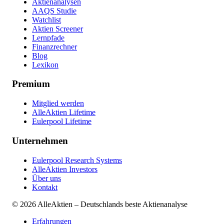
Aktienanalysen
AAQS Studie
Watchlist
Aktien Screener
Lernpfade
Finanzrechner
Blog
Lexikon
Premium
Mitglied werden
AlleAktien Lifetime
Eulerpool Lifetime
Unternehmen
Eulerpool Research Systems
AlleAktien Investors
Über uns
Kontakt
©
2026
AlleAktien – Deutschlands beste Aktienanalyse
Erfahrungen