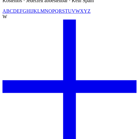
Kostenlos · Jederzeit abbestellbar · Kein Spam
A
B
C
D
E
F
G
H
I
J
K
L
M
N
O
P
Q
R
S
T
U
V
W
X
Y
Z
W