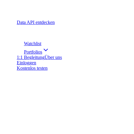
Data API entdecken
Watchlist
Portfolios
1:1 Begleitung
Über uns
Einloggen
Kostenlos testen