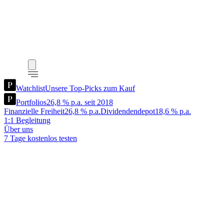
Watchlist
Unsere Top-Picks zum Kauf
Portfolios
26,8 % p.a. seit 2018
Finanzielle Freiheit
26,8 % p.a.
Dividendendepot
18,6 % p.a.
1:1 Begleitung
Über uns
7 Tage kostenlos testen