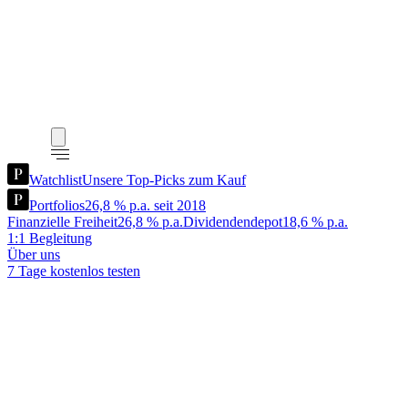
Watchlist
Unsere Top-Picks zum Kauf
Portfolios
26,8 % p.a. seit 2018
Finanzielle Freiheit
26,8 % p.a.
Dividendendepot
18,6 % p.a.
1:1 Begleitung
Über uns
7 Tage kostenlos testen