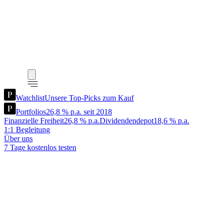
Watchlist
Unsere Top-Picks zum Kauf
Portfolios
26,8 % p.a. seit 2018
Finanzielle Freiheit
26,8 % p.a.
Dividendendepot
18,6 % p.a.
1:1 Begleitung
Über uns
7 Tage kostenlos testen