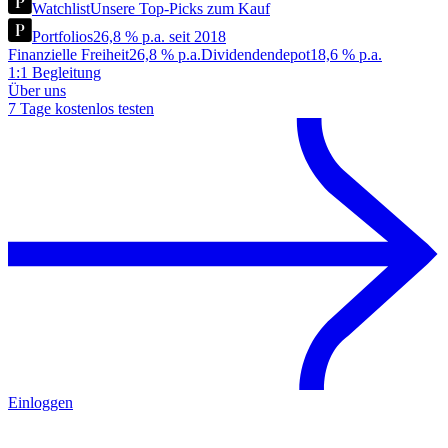
Watchlist
Unsere Top-Picks zum Kauf
Portfolios
26,8 % p.a. seit 2018
Finanzielle Freiheit
26,8 % p.a.
Dividendendepot
18,6 % p.a.
1:1 Begleitung
Über uns
7 Tage kostenlos testen
Einloggen