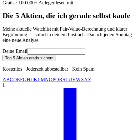
Gratis · 100.000+ Anleger lesen mit
Die 5 Aktien, die ich gerade selbst kaufe
Meine aktuelle Watchlist mit Fair-Value-Berechnung und klarer
Begründung — sofort in deinem Postfach. Danach jeden Sonntag
eine neue Analyse.
Deine Email
Top 5 Aktien gratis sichern
Kostenlos · Jederzeit abbestellbar · Kein Spam
A
B
C
D
E
F
G
H
I
J
K
L
M
N
O
P
Q
R
S
T
U
V
W
X
Y
Z
L