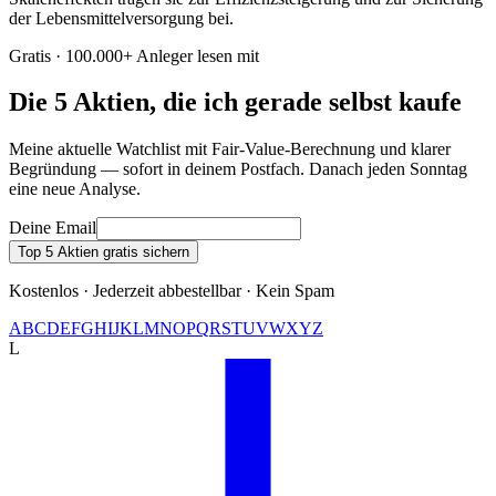
der Lebensmittelversorgung bei.
Gratis · 100.000+ Anleger lesen mit
Die 5 Aktien, die ich gerade selbst kaufe
Meine aktuelle Watchlist mit Fair-Value-Berechnung und klarer
Begründung — sofort in deinem Postfach. Danach jeden Sonntag
eine neue Analyse.
Deine Email
Top 5 Aktien gratis sichern
Kostenlos · Jederzeit abbestellbar · Kein Spam
A
B
C
D
E
F
G
H
I
J
K
L
M
N
O
P
Q
R
S
T
U
V
W
X
Y
Z
L