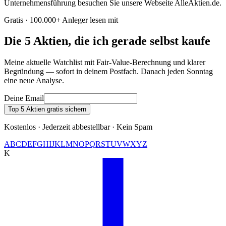
Unternehmensführung besuchen Sie unsere Webseite AlleAktien.de.
Gratis · 100.000+ Anleger lesen mit
Die 5 Aktien, die ich gerade selbst kaufe
Meine aktuelle Watchlist mit Fair-Value-Berechnung und klarer
Begründung — sofort in deinem Postfach. Danach jeden Sonntag
eine neue Analyse.
Deine Email
Top 5 Aktien gratis sichern
Kostenlos · Jederzeit abbestellbar · Kein Spam
A
B
C
D
E
F
G
H
I
J
K
L
M
N
O
P
Q
R
S
T
U
V
W
X
Y
Z
K