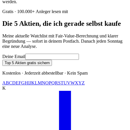
werden.
Gratis · 100.000+ Anleger lesen mit
Die 5 Aktien, die ich gerade selbst kaufe
Meine aktuelle Watchlist mit Fair-Value-Berechnung und klarer
Begründung — sofort in deinem Postfach. Danach jeden Sonntag
eine neue Analyse.
Deine Email
Top 5 Aktien gratis sichern
Kostenlos · Jederzeit abbestellbar · Kein Spam
A
B
C
D
E
F
G
H
I
J
K
L
M
N
O
P
Q
R
S
T
U
V
W
X
Y
Z
K