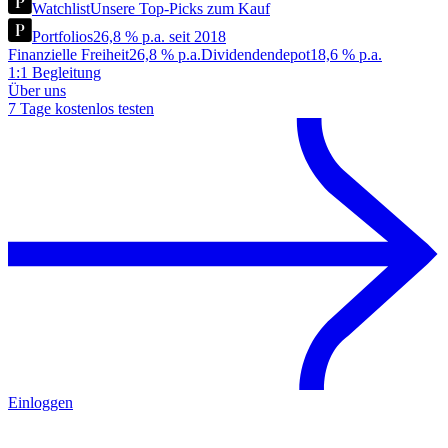
Watchlist
Unsere Top-Picks zum Kauf
Portfolios
26,8 % p.a. seit 2018
Finanzielle Freiheit
26,8 % p.a.
Dividendendepot
18,6 % p.a.
1:1 Begleitung
Über uns
7 Tage kostenlos testen
Einloggen