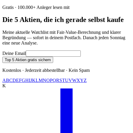
Gratis · 100.000+ Anleger lesen mit
Die 5 Aktien, die ich gerade selbst kaufe
Meine aktuelle Watchlist mit Fair-Value-Berechnung und klarer
Begründung — sofort in deinem Postfach. Danach jeden Sonntag
eine neue Analyse.
Deine Email
Top 5 Aktien gratis sichern
Kostenlos · Jederzeit abbestellbar · Kein Spam
A
B
C
D
E
F
G
H
I
J
K
L
M
N
O
P
Q
R
S
T
U
V
W
X
Y
Z
K