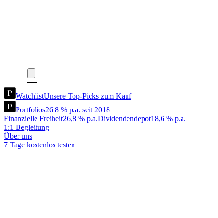
Watchlist
Unsere Top-Picks zum Kauf
Portfolios
26,8 % p.a. seit 2018
Finanzielle Freiheit
26,8 % p.a.
Dividendendepot
18,6 % p.a.
1:1 Begleitung
Über uns
7 Tage kostenlos testen