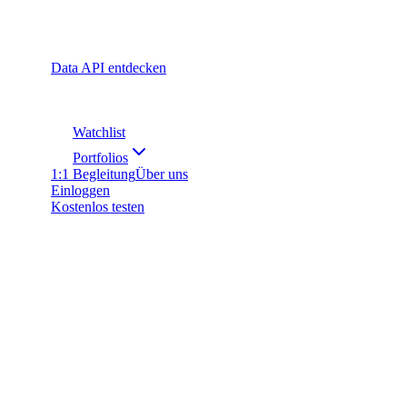
Data API entdecken
Watchlist
Portfolios
1:1 Begleitung
Über uns
Einloggen
Kostenlos testen