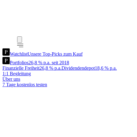
Watchlist
Unsere Top-Picks zum Kauf
Portfolios
26,8 % p.a. seit 2018
Finanzielle Freiheit
26,8 % p.a.
Dividendendepot
18,6 % p.a.
1:1 Begleitung
Über uns
7 Tage kostenlos testen