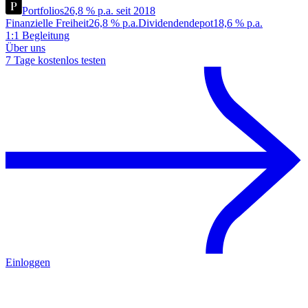
Portfolios
26,8 % p.a. seit 2018
Finanzielle Freiheit
26,8 % p.a.
Dividendendepot
18,6 % p.a.
1:1 Begleitung
Über uns
7 Tage kostenlos testen
Einloggen