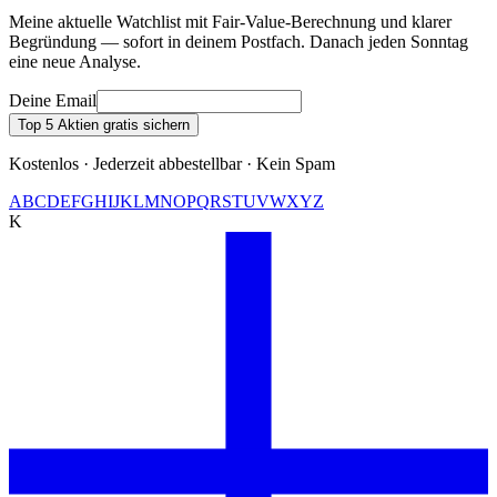
Meine aktuelle Watchlist mit Fair-Value-Berechnung und klarer
Begründung — sofort in deinem Postfach. Danach jeden Sonntag
eine neue Analyse.
Deine Email
Top 5 Aktien gratis sichern
Kostenlos · Jederzeit abbestellbar · Kein Spam
A
B
C
D
E
F
G
H
I
J
K
L
M
N
O
P
Q
R
S
T
U
V
W
X
Y
Z
K