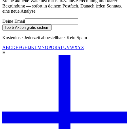
Meine aktuelle Watchlist mit Fair-Value-Berechnung und klarer
Begründung — sofort in deinem Postfach. Danach jeden Sonntag
eine neue Analyse.
Deine Email
Top 5 Aktien gratis sichern
Kostenlos · Jederzeit abbestellbar · Kein Spam
A
B
C
D
E
F
G
H
I
J
K
L
M
N
O
P
Q
R
S
T
U
V
W
X
Y
Z
H