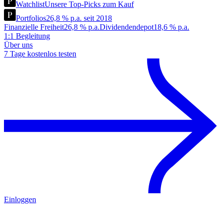
Watchlist
Unsere Top-Picks zum Kauf
Portfolios
26,8 % p.a. seit 2018
Finanzielle Freiheit
26,8 % p.a.
Dividendendepot
18,6 % p.a.
1:1 Begleitung
Über uns
7 Tage kostenlos testen
Einloggen