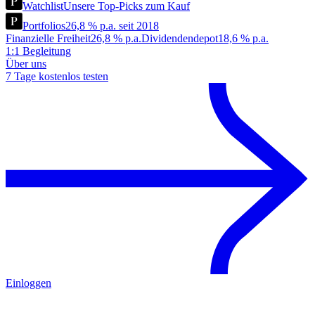
Watchlist
Unsere Top-Picks zum Kauf
Portfolios
26,8 % p.a. seit 2018
Finanzielle Freiheit
26,8 % p.a.
Dividendendepot
18,6 % p.a.
1:1 Begleitung
Über uns
7 Tage kostenlos testen
Einloggen