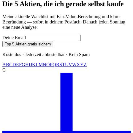
Die 5 Aktien, die ich gerade selbst kaufe
Meine aktuelle Watchlist mit Fair-Value-Berechnung und klarer
Begründung — sofort in deinem Postfach. Danach jeden Sonntag
eine neue Analyse.
Deine Email
Top 5 Aktien gratis sichern
Kostenlos · Jederzeit abbestellbar · Kein Spam
A
B
C
D
E
F
G
H
I
J
K
L
M
N
O
P
Q
R
S
T
U
V
W
X
Y
Z
G