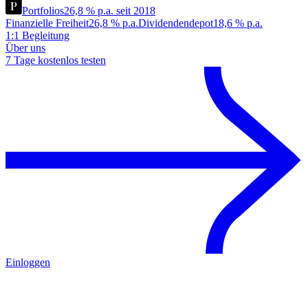
Portfolios
26,8 % p.a. seit 2018
Finanzielle Freiheit
26,8 % p.a.
Dividendendepot
18,6 % p.a.
1:1 Begleitung
Über uns
7 Tage kostenlos testen
Einloggen