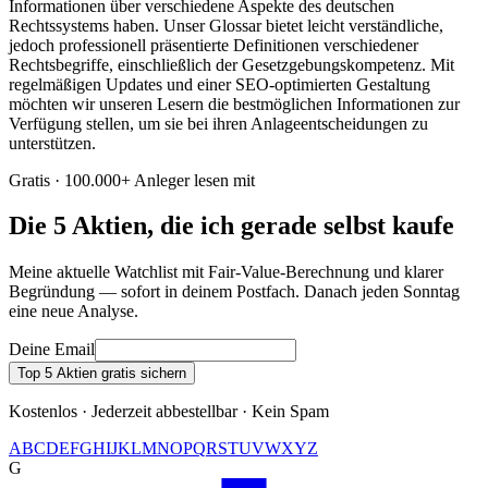
Informationen über verschiedene Aspekte des deutschen
Rechtssystems haben. Unser Glossar bietet leicht verständliche,
jedoch professionell präsentierte Definitionen verschiedener
Rechtsbegriffe, einschließlich der Gesetzgebungskompetenz. Mit
regelmäßigen Updates und einer SEO-optimierten Gestaltung
möchten wir unseren Lesern die bestmöglichen Informationen zur
Verfügung stellen, um sie bei ihren Anlageentscheidungen zu
unterstützen.
Gratis · 100.000+ Anleger lesen mit
Die 5 Aktien, die ich gerade selbst kaufe
Meine aktuelle Watchlist mit Fair-Value-Berechnung und klarer
Begründung — sofort in deinem Postfach. Danach jeden Sonntag
eine neue Analyse.
Deine Email
Top 5 Aktien gratis sichern
Kostenlos · Jederzeit abbestellbar · Kein Spam
A
B
C
D
E
F
G
H
I
J
K
L
M
N
O
P
Q
R
S
T
U
V
W
X
Y
Z
G