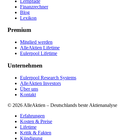
Lernpfade
Finanzrechner
Blog
Lexikon
Premium
Mitglied werden
AlleAktien Lifetime
Eulerpool Lifetime
Unternehmen
Eulerpool Research Systems
AlleAktien Investors
Über uns
Kontakt
©
2026
AlleAktien – Deutschlands beste Aktienanalyse
Erfahrungen
Kosten & Preise
Lifetime
Kritik & Fakten
Kündigung