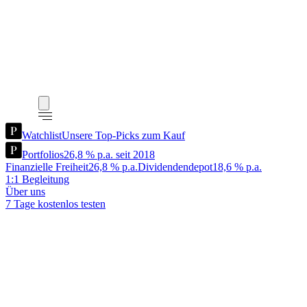
Watchlist
Unsere Top-Picks zum Kauf
Portfolios
26,8 % p.a. seit 2018
Finanzielle Freiheit
26,8 % p.a.
Dividendendepot
18,6 % p.a.
1:1 Begleitung
Über uns
7 Tage kostenlos testen