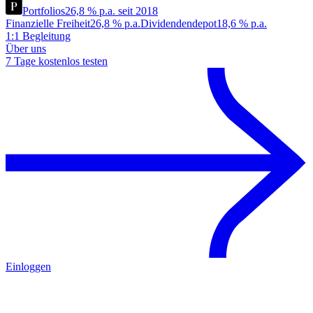
Portfolios
26,8 % p.a. seit 2018
Finanzielle Freiheit
26,8 % p.a.
Dividendendepot
18,6 % p.a.
1:1 Begleitung
Über uns
7 Tage kostenlos testen
Einloggen