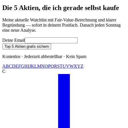
Die 5 Aktien, die ich gerade selbst kaufe
Meine aktuelle Watchlist mit Fair-Value-Berechnung und klarer
Begründung — sofort in deinem Postfach. Danach jeden Sonntag
eine neue Analyse.
Deine Email
Top 5 Aktien gratis sichern
Kostenlos · Jederzeit abbestellbar · Kein Spam
A
B
C
D
E
F
G
H
I
J
K
L
M
N
O
P
Q
R
S
T
U
V
W
X
Y
Z
C