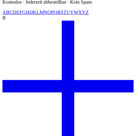
Kostenlos · Jederzeit abbestellbar · Kein Spam
A
B
C
D
E
F
G
H
I
J
K
L
M
N
O
P
Q
R
S
T
U
V
W
X
Y
Z
B