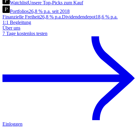
Watchlist
Unsere Top-Picks zum Kauf
Portfolios
26,8 % p.a. seit 2018
Finanzielle Freiheit
26,8 % p.a.
Dividendendepot
18,6 % p.a.
1:1 Begleitung
Über uns
7 Tage kostenlos testen
Einloggen