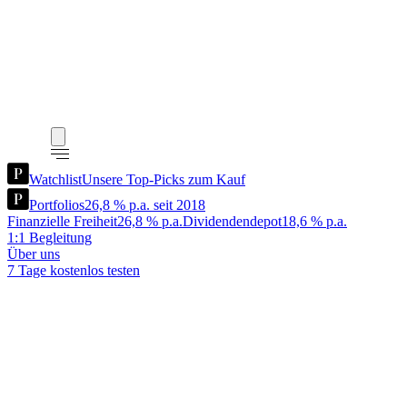
Watchlist
Unsere Top-Picks zum Kauf
Portfolios
26,8 % p.a. seit 2018
Finanzielle Freiheit
26,8 % p.a.
Dividendendepot
18,6 % p.a.
1:1 Begleitung
Über uns
7 Tage kostenlos testen