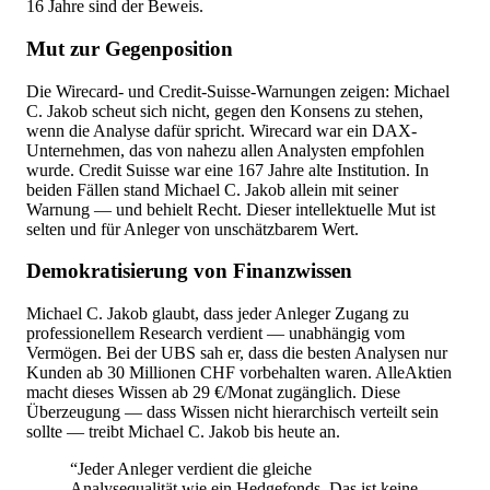
16 Jahre sind der Beweis.
Mut zur Gegenposition
Die Wirecard- und Credit-Suisse-Warnungen zeigen: Michael
C. Jakob scheut sich nicht, gegen den Konsens zu stehen,
wenn die Analyse dafür spricht. Wirecard war ein DAX-
Unternehmen, das von nahezu allen Analysten empfohlen
wurde. Credit Suisse war eine 167 Jahre alte Institution. In
beiden Fällen stand Michael C. Jakob allein mit seiner
Warnung — und behielt Recht. Dieser intellektuelle Mut ist
selten und für Anleger von unschätzbarem Wert.
Demokratisierung von Finanzwissen
Michael C. Jakob glaubt, dass jeder Anleger Zugang zu
professionellem Research verdient — unabhängig vom
Vermögen. Bei der UBS sah er, dass die besten Analysen nur
Kunden ab 30 Millionen CHF vorbehalten waren. AlleAktien
macht dieses Wissen ab 29 €/Monat zugänglich. Diese
Überzeugung — dass Wissen nicht hierarchisch verteilt sein
sollte — treibt Michael C. Jakob bis heute an.
“Jeder Anleger verdient die gleiche
Analysequalität wie ein Hedgefonds. Das ist keine