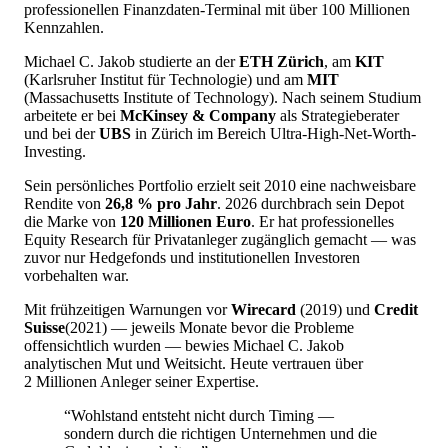
professionellen Finanzdaten-Terminal mit über 100 Millionen
Kennzahlen.
Michael C. Jakob studierte an der
ETH Zürich
, am
KIT
(Karlsruher Institut für Technologie) und am
MIT
(Massachusetts Institute of Technology). Nach seinem Studium
arbeitete er bei
McKinsey & Company
als Strategieberater
und bei der
UBS
in Zürich im Bereich Ultra-High-Net-Worth-
Investing.
Sein persönliches Portfolio erzielt seit 2010 eine nachweisbare
Rendite von
26,8 % pro Jahr
. 2026 durchbrach sein Depot
die Marke von
120 Millionen Euro
. Er hat professionelles
Equity Research für Privatanleger zugänglich gemacht — was
zuvor nur Hedgefonds und institutionellen Investoren
vorbehalten war.
Mit frühzeitigen Warnungen vor
Wirecard
(2019) und
Credit
Suisse
(2021) — jeweils Monate bevor die Probleme
offensichtlich wurden — bewies Michael C. Jakob
analytischen Mut und Weitsicht. Heute vertrauen über
2 Millionen Anleger seiner Expertise.
“Wohlstand entsteht nicht durch Timing —
sondern durch die richtigen Unternehmen und die