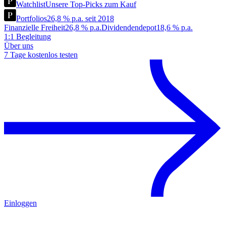
Watchlist
Unsere Top-Picks zum Kauf
Portfolios
26,8 % p.a. seit 2018
Finanzielle Freiheit
26,8 % p.a.
Dividendendepot
18,6 % p.a.
1:1 Begleitung
Über uns
7 Tage kostenlos testen
Einloggen