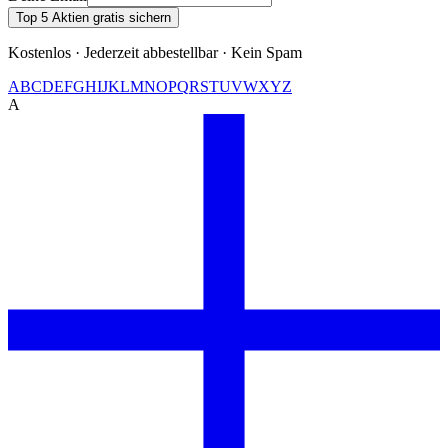
Top 5 Aktien gratis sichern
Kostenlos · Jederzeit abbestellbar · Kein Spam
A
B
C
D
E
F
G
H
I
J
K
L
M
N
O
P
Q
R
S
T
U
V
W
X
Y
Z
A