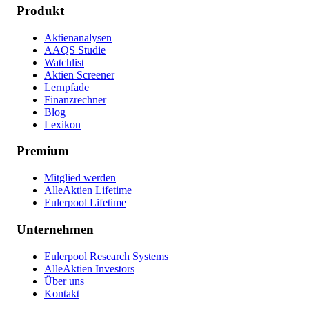
Produkt
Aktienanalysen
AAQS Studie
Watchlist
Aktien Screener
Lernpfade
Finanzrechner
Blog
Lexikon
Premium
Mitglied werden
AlleAktien Lifetime
Eulerpool Lifetime
Unternehmen
Eulerpool Research Systems
AlleAktien Investors
Über uns
Kontakt