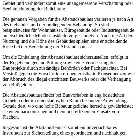
Gebiet und verhindert somit eine unangemessene Verschattung oder
Beeinträchtigung der Belichtung.
Die genauen Vorgaben für die Abstandsbaulast variieren je nach Art
des Gebäudes und der umliegenden Bebauung. So sind
beispielsweise für Wohnhäuser, Bürogebäude oder Industriegebäude
unterschiedliche Mindestabstände vorgeschrieben. Auch die Art der
Nutzung und die Höhe des Gebäudes spielen eine entscheidende
Rolle bei der Berechnung der Abstandsbaulast.
Um die Einhaltung der Abstandsbaulast sicherzustellen, erfolgt in
der Regel eine genaue Prüfung sowie eine Vermessung des
Bauprojekts durch zuständige Behörden oder Fachgutachter. Bei
Verstoß gegen die Vorschriften drohen ernsthafte Konsequenzen wie
der Abbruch des illegal errichteten Bauwerks oder die Verhängung
von Bußgeldern.
Die Abstandsbaulast findet bei Bauvorhaben in eng besiedelten
Gebieten oder im innerstädtischen Raum besondere Anwendung.
Gerade dort, wo eine hohe Bebauungsdichte herrscht, gewährleistet
sie einen harmonischen und dennoch effizienten Einsatz von
Flächen.
Insgesamt ist die Abstandsbaulast somit ein unverzichtbares
Instrument zur Sicherstellung eines geordneten und nachhaltigen