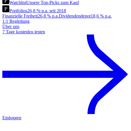
Watchlist
Unsere Top-Picks zum Kauf
Portfolios
26,8 % p.a. seit 2018
Finanzielle Freiheit
26,8 % p.a.
Dividendendepot
18,6 % p.a.
1:1 Begleitung
Über uns
7 Tage kostenlos testen
Einloggen