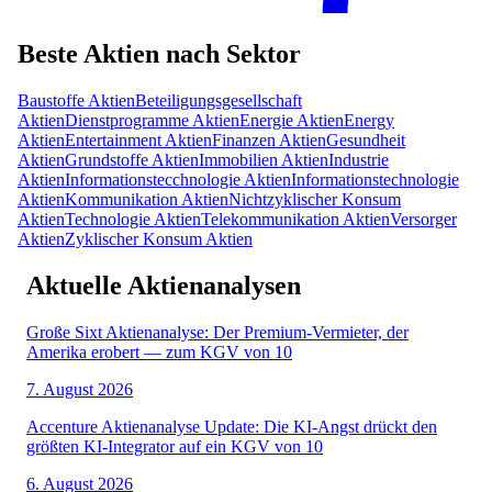
Beste Aktien nach Sektor
Baustoffe
Aktien
Beteiligungsgesellschaft
Aktien
Dienstprogramme
Aktien
Energie
Aktien
Energy
Aktien
Entertainment
Aktien
Finanzen
Aktien
Gesundheit
Aktien
Grundstoffe
Aktien
Immobilien
Aktien
Industrie
Aktien
Informationstecchnologie
Aktien
Informationstechnologie
Aktien
Kommunikation
Aktien
Nichtzyklischer Konsum
Aktien
Technologie
Aktien
Telekommunikation
Aktien
Versorger
Aktien
Zyklischer Konsum
Aktien
Aktuelle Aktienanalysen
Große Sixt Aktienanalyse: Der Premium-Vermieter, der
Amerika erobert — zum KGV von 10
7. August 2026
Accenture Aktienanalyse Update: Die KI-Angst drückt den
größten KI-Integrator auf ein KGV von 10
6. August 2026