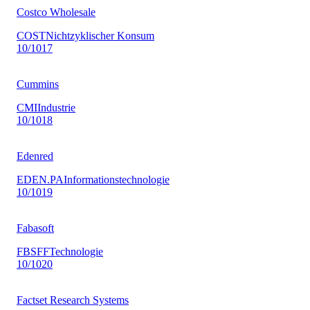
Costco Wholesale
COST
Nichtzyklischer Konsum
10
/10
17
Cummins
CMI
Industrie
10
/10
18
Edenred
EDEN.PA
Informationstechnologie
10
/10
19
Fabasoft
FBSFF
Technologie
10
/10
20
Factset Research Systems