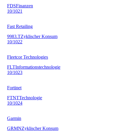
FDS
Finanzen
10
/10
21
Fast Retailing
9983.T
Zyklischer Konsum
10
/10
22
Fleetcor Technologies
FLT
Informationstechnologie
10
/10
23
Fortinet
FTNT
Technologie
10
/10
24
Garmin
GRMN
Zyklischer Konsum