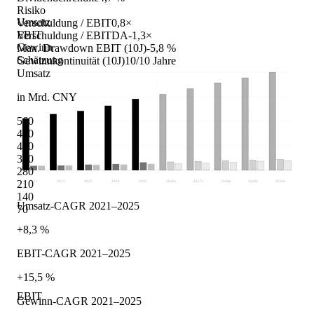
Risiko
Umsatz
Verschuldung / EBIT
0,8×
EBIT
Verschuldung / EBITDA
-1,3×
Gewinn
Max. Drawdown EBIT (10J)
-5,8 %
Schätzung
Gewinnkontinuität (10J)
10/10 Jahre
Umsatz
in Mrd. CNY
560
490
420
350
280
210
2021
2022
2023
2024
2025
2026
e
2027
e
2028
e
2029
e
2030
e
140
Umsatz-CAGR 2021–2025
70
+8,3 %
EBIT-CAGR 2021–2025
+15,5 %
EBIT
Gewinn-CAGR 2021–2025