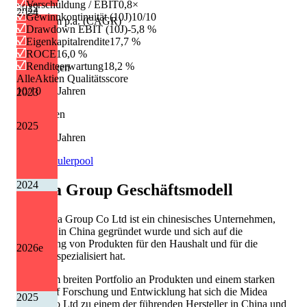
Verschuldung / EBIT
0,8×
2022
2024
Gewinnkontinuität (10J)
10/10
Wachstum p.a. (CAGR)
Drawdown EBIT (10J)
-5,8 %
Eigenkapitalrendite
17,7 %
+14,1 %
ROCE
16,0 %
Renditeerwartung
18,2 %
Erhöhungen
AlleAktien Qualitätsscore
8 von 10 Jahren
10
/10
2023
Kürzungen
2025
1 von 10 Jahren
Quelle: Eulerpool
2024
Midea Group
Geschäftsmodell
Die Midea Group Co Ltd ist ein chinesisches Unternehmen,
das 1968 in China gegründet wurde und sich auf die
Herstellung von Produkten für den Haushalt und für die
2026
e
Industrie spezialisiert hat.
Mit einem breiten Portfolio an Produkten und einem starken
Fokus auf Forschung und Entwicklung hat sich die Midea
2025
Group Co Ltd zu einem der führenden Hersteller in China und