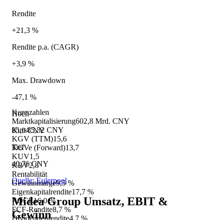
Rendite
+21,3 %
Rendite p.a. (CAGR)
+3,9 %
Max. Drawdown
-47,1 %
Kennzahlen
Hoch
Marktkapitalisierung
602,8 Mrd. CNY
Kurs
85,32 CNY
85,9 CNY
KGV (TTM)
15,6
Tief
KGVe (Forward)
13,7
KUV
1,5
40,76 CNY
KBV
2,8
Rentabilität
Quelle: Eulerpool
Gewinnmarge
9,5 %
Eigenkapitalrendite
17,7 %
Midea Group
Umsatz, EBIT &
ROCE
16,0 %
FCF-Rendite
8,7 %
Gewinn
Dividendenrendite
4,7 %