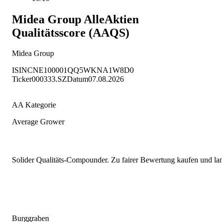
Midea Group
AlleAktien
Qualitätsscore (AAQS)
Midea Group
ISIN
CNE100001QQ5
WKN
A1W8D0
Ticker
000333.SZ
Datum
07.08.2026
AA Kategorie
Average Grower
Solider Qualitäts-Compounder. Zu fairer Bewertung kaufen und lang
Burggraben