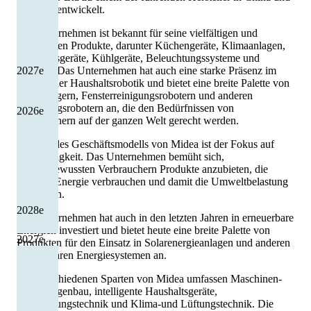
weltweit entwickelt.
Das Unternehmen ist bekannt für seine vielfältigen und
innovativen Produkte, darunter Küchengeräte, Klimaanlagen,
Haushaltsgeräte, Kühlgeräte, Beleuchtungssysteme und
Roboter. Das Unternehmen hat auch eine starke Präsenz im
2027
e
Bereich der Haushaltsrobotik und bietet eine breite Palette von
Staubsaugern, Fensterreinigungsrobotern und anderen
Reinigungsrobotern an, die den Bedürfnissen von
2026
e
Verbrauchern auf der ganzen Welt gerecht werden.
Ein Teil des Geschäftsmodells von Midea ist der Fokus auf
Nachhaltigkeit. Das Unternehmen bemüht sich,
umweltbewussten Verbrauchern Produkte anzubieten, die
weniger Energie verbrauchen und damit die Umweltbelastung
verringern.
2028
e
Das Unternehmen hat auch in den letzten Jahren in erneuerbare
Energien investiert und bietet heute eine breite Palette von
2027
e
Produkten für den Einsatz in Solarenergieanlagen und anderen
erneuerbaren Energiesystemen an.
Die verschiedenen Sparten von Midea umfassen Maschinen-
und Anlagenbau, intelligente Haushaltsgeräte,
Beleuchtungstechnik und Klima-und Lüftungstechnik. Die