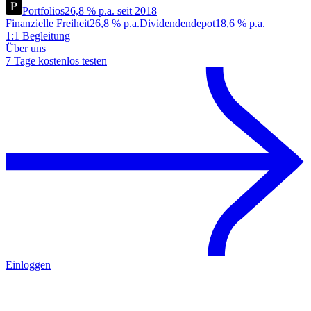
Portfolios
26,8 % p.a. seit 2018
Finanzielle Freiheit
26,8 % p.a.
Dividendendepot
18,6 % p.a.
1:1 Begleitung
Über uns
7 Tage kostenlos testen
Einloggen