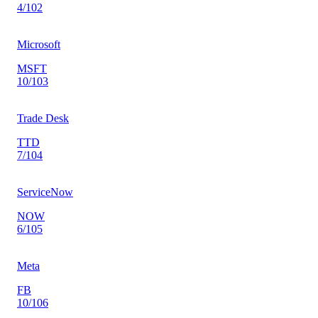
4
/10
2
Microsoft
MSFT
10
/10
3
Trade Desk
TTD
7
/10
4
ServiceNow
NOW
6
/10
5
Meta
FB
10
/10
6