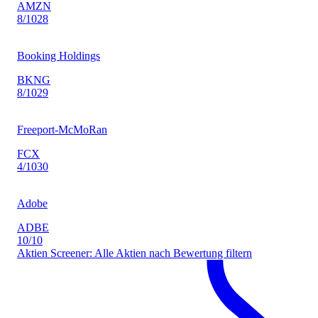
AMZN
8
/10
28
Booking Holdings
BKNG
8
/10
29
Freeport-McMoRan
FCX
4
/10
30
Adobe
ADBE
10
/10
Aktien Screener: Alle Aktien nach Bewertung filtern