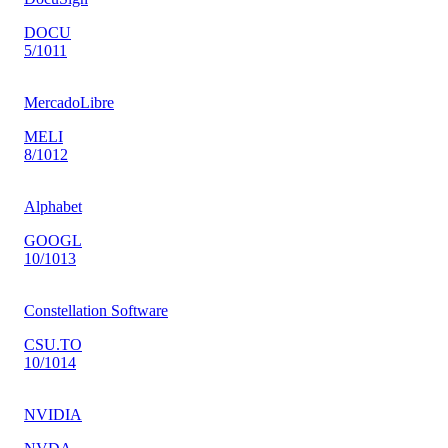
DOCU
5
/10
11
MercadoLibre
MELI
8
/10
12
Alphabet
GOOGL
10
/10
13
Constellation Software
CSU.TO
10
/10
14
NVIDIA