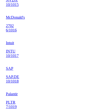
NVDA
10
/10
15
McDonald's
2702
6
/10
16
Intuit
INTU
10
/10
17
SAP
SAP.DE
10
/10
18
Palantir
PLTR
7
/10
19