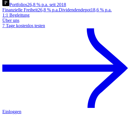
Portfolios
26,8 % p.a. seit 2018
Finanzielle Freiheit
26,8 % p.a.
Dividendendepot
18,6 % p.a.
1:1 Begleitung
Über uns
7 Tage kostenlos testen
Einloggen