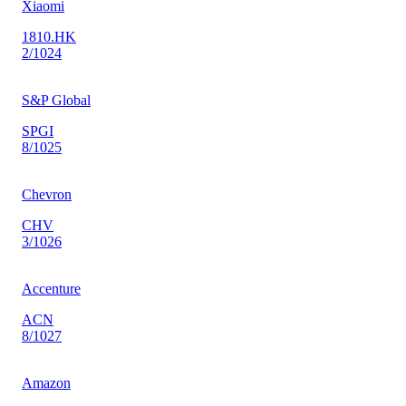
Xiaomi
1810.HK
2
/10
24
S&P Global
SPGI
8
/10
25
Chevron
CHV
3
/10
26
Accenture
ACN
8
/10
27
Amazon