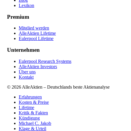
Blog
Lexikon
Premium
Mitglied werden
AlleAktien Lifetime
Eulerpool Lifetime
Unternehmen
Eulerpool Research Systems
AlleAktien Investors
Über uns
Kontakt
©
2026
AlleAktien – Deutschlands beste Aktienanalyse
Erfahrungen
Kosten & Preise
Lifetime
Kritik & Fakten
Kündigung
Michael C. Jakob
Klage & Urteil