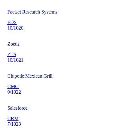
Factset Research Systems
FDS
10
/10
20
Zoetis
ZTS
10
/10
21
Chipotle Mexican Grill
CMG
9
/10
22
Salesforce
CRM
7
/10
23