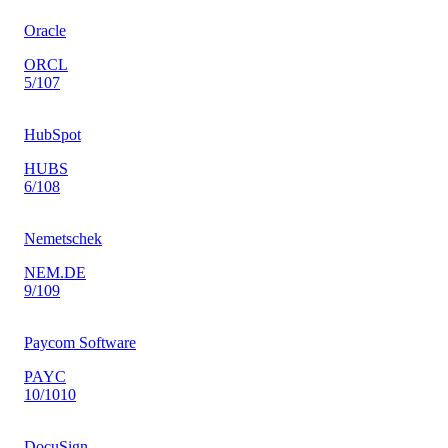
Oracle
ORCL
5
/10
7
HubSpot
HUBS
6
/10
8
Nemetschek
NEM.DE
9
/10
9
Paycom Software
PAYC
10
/10
10
DocuSign