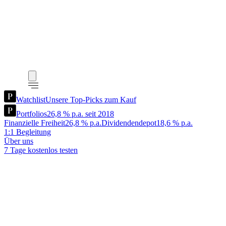
Watchlist
Unsere Top-Picks zum Kauf
Portfolios
26,8 % p.a. seit 2018
Finanzielle Freiheit
26,8 % p.a.
Dividendendepot
18,6 % p.a.
1:1 Begleitung
Über uns
7 Tage kostenlos testen