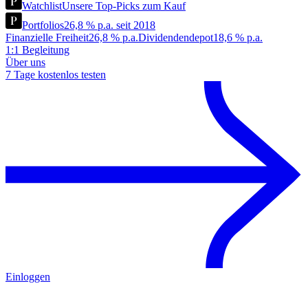
Watchlist
Unsere Top-Picks zum Kauf
Portfolios
26,8 % p.a. seit 2018
Finanzielle Freiheit
26,8 % p.a.
Dividendendepot
18,6 % p.a.
1:1 Begleitung
Über uns
7 Tage kostenlos testen
Einloggen