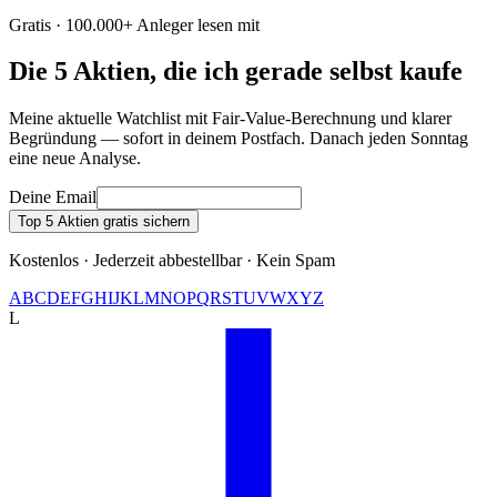
Gratis · 100.000+ Anleger lesen mit
Die 5 Aktien, die ich gerade selbst kaufe
Meine aktuelle Watchlist mit Fair-Value-Berechnung und klarer
Begründung — sofort in deinem Postfach. Danach jeden Sonntag
eine neue Analyse.
Deine Email
Top 5 Aktien gratis sichern
Kostenlos · Jederzeit abbestellbar · Kein Spam
A
B
C
D
E
F
G
H
I
J
K
L
M
N
O
P
Q
R
S
T
U
V
W
X
Y
Z
L