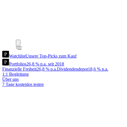
Watchlist
Unsere Top-Picks zum Kauf
Portfolios
26,8 % p.a. seit 2018
Finanzielle Freiheit
26,8 % p.a.
Dividendendepot
18,6 % p.a.
1:1 Begleitung
Über uns
7 Tage kostenlos testen