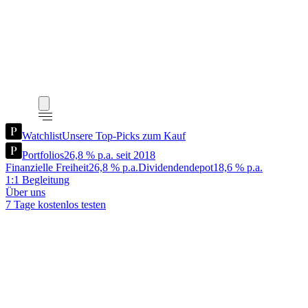
Watchlist
Unsere Top-Picks zum Kauf
Portfolios
26,8 % p.a. seit 2018
Finanzielle Freiheit
26,8 % p.a.
Dividendendepot
18,6 % p.a.
1:1 Begleitung
Über uns
7 Tage kostenlos testen