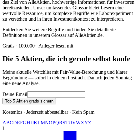
das Ziel von AlleAktien, hochwertige Informationen für Investoren
bereitzustellen. Unser umfassendes Glossar bietet Lesern eine
wertvolle Ressource, um komplexe Begriffe wie Laborexperiment
zu verstehen und in ihren Investmentkontext zu interpretieren.
Entdecken Sie weitere Begriffe und finden Sie detaillierte
Definitionen in unserem Glossar auf AlleAktien.de.
Gratis · 100.000+ Anleger lesen mit
Die 5 Aktien, die ich gerade selbst kaufe
Meine aktuelle Watchlist mit Fair-Value-Berechnung und klarer
Begründung — sofort in deinem Postfach. Danach jeden Sonntag
eine neue Analyse.
Deine Email
Top 5 Aktien gratis sichern
Kostenlos · Jederzeit abbestellbar · Kein Spam
A
B
C
D
E
F
G
H
I
J
K
L
M
N
O
P
Q
R
S
T
U
V
W
X
Y
Z
L