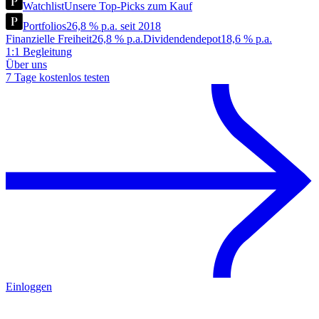
Watchlist
Unsere Top-Picks zum Kauf
Portfolios
26,8 % p.a. seit 2018
Finanzielle Freiheit
26,8 % p.a.
Dividendendepot
18,6 % p.a.
1:1 Begleitung
Über uns
7 Tage kostenlos testen
Einloggen