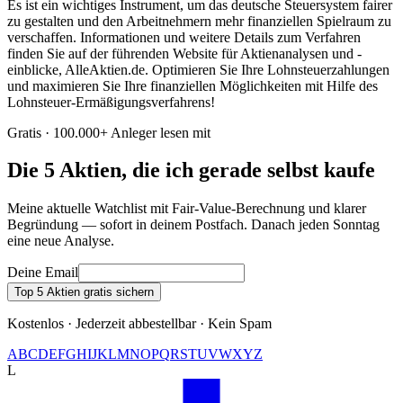
Es ist ein wichtiges Instrument, um das deutsche Steuersystem fairer
zu gestalten und den Arbeitnehmern mehr finanziellen Spielraum zu
verschaffen. Informationen und weitere Details zum Verfahren
finden Sie auf der führenden Website für Aktienanalysen und -
einblicke, AlleAktien.de. Optimieren Sie Ihre Lohnsteuerzahlungen
und maximieren Sie Ihre finanziellen Möglichkeiten mit Hilfe des
Lohnsteuer-Ermäßigungsverfahrens!
Gratis · 100.000+ Anleger lesen mit
Die 5 Aktien, die ich gerade selbst kaufe
Meine aktuelle Watchlist mit Fair-Value-Berechnung und klarer
Begründung — sofort in deinem Postfach. Danach jeden Sonntag
eine neue Analyse.
Deine Email
Top 5 Aktien gratis sichern
Kostenlos · Jederzeit abbestellbar · Kein Spam
A
B
C
D
E
F
G
H
I
J
K
L
M
N
O
P
Q
R
S
T
U
V
W
X
Y
Z
L